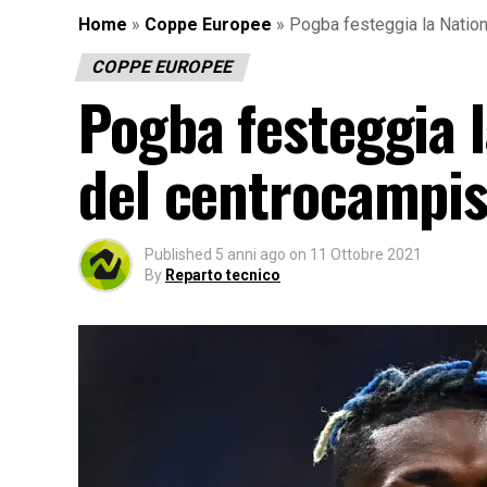
Home
»
Coppe Europee
»
Pogba festeggia la Nation
COPPE EUROPEE
Pogba festeggia l
del centrocampis
Published
5 anni ago
on
11 Ottobre 2021
By
Reparto tecnico