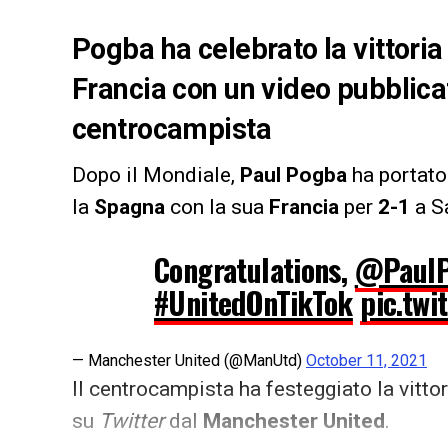
Pogba ha celebrato la vittoria
Francia con un video pubblicat
centrocampista
Dopo il Mondiale,
Paul Pogba
ha portato
la
Spagna
con la sua
Francia
per
2-1
a Sa
Congratulations,
@PaulP
#UnitedOnTikTok
pic.tw
— Manchester United (@ManUtd)
October 11, 2021
Il centrocampista ha festeggiato la vittor
su
Twitter
dal
Manchester United
.