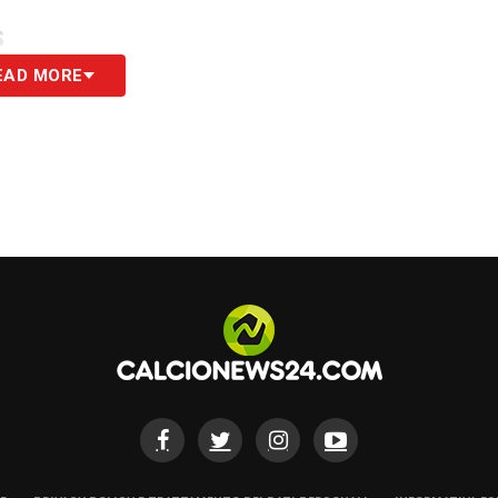
S
EAD MORE