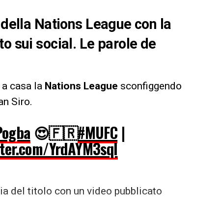
 della Nations League con la
o sui social. Le parole de
 a casa la
Nations League
sconfiggendo
n Siro.
ogba
😍🇫🇷
#MUFC
|
itter.com/YrdAYM3sql
ia del titolo con un video pubblicato