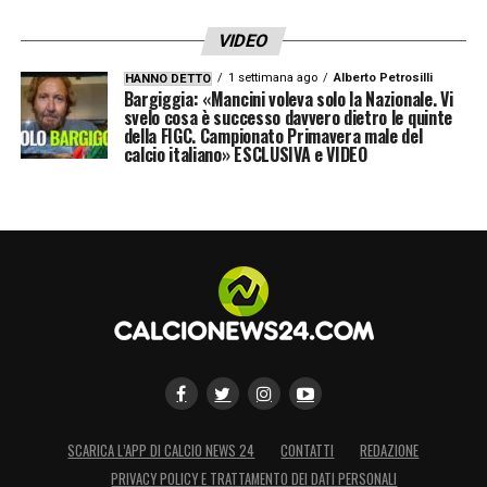
VIDEO
1 settimana ago
Alberto Petrosilli
HANNO DETTO
Bargiggia: «Mancini voleva solo la Nazionale. Vi
svelo cosa è successo davvero dietro le quinte
della FIGC. Campionato Primavera male del
calcio italiano» ESCLUSIVA e VIDEO
SCARICA L’APP DI CALCIO NEWS 24
CONTATTI
REDAZIONE
PRIVACY POLICY E TRATTAMENTO DEI DATI PERSONALI