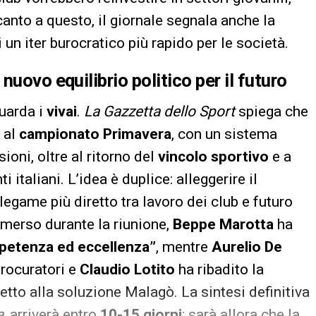
canto a questo, il giornale segnala anche la
i un iter burocratico più rapido per le società.
e nuovo equilibrio politico per il futuro
guarda i
vivai
.
La Gazzetta dello Sport
spiega che
 al
campionato
Primavera
, con un sistema
ioni, oltre al ritorno del
vincolo sportivo
e a
i italiani. L’idea è duplice: alleggerire il
 legame più diretto tra lavoro dei club e futuro
emerso durante la riunione,
Beppe Marotta
ha
petenza ed eccellenza”
, mentre
Aurelio De
procuratori e
Claudio Lotito
ha ribadito la
tto alla soluzione Malagò. La sintesi definitiva
a
, arriverà entro
10-15 giorni
: sarà allora che la