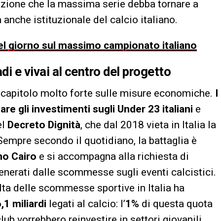
inzione che la massima serie debba tornare a
nche istituzionale del calcio italiano.
 del giorno sul massimo campionato italiano
i e vivai al centro del progetto
 capitolo molto forte sulle misure economiche.
I
are gli investimenti sugli
Under 23 italiani
e
el
Decreto Dignità
, che dal 2018 vieta in Italia la
. Sempre secondo il quotidiano, la battaglia è
no Cairo
e si accompagna alla richiesta di
generati dalle scommesse sugli eventi calcistici.
lta delle scommesse sportive in Italia ha
,1 miliardi
legati al calcio: l’
1%
di questa quota
club vorrebbero reinvestire in settori giovanili,