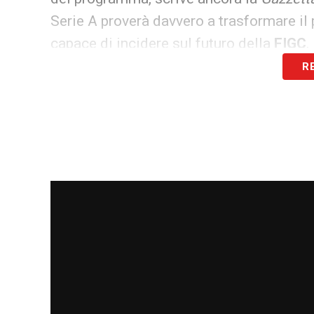
Serie A proverà davvero a trasformare il 
capace di incidere sul futuro della
FIGC
.
R
LA PLAYLIST DELLE NOSTRE TOP NEW