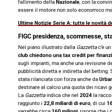
fallimento della
Nazionale
, con la conv
essere il motore non solo economico ma a
Ultime Notizie Serie A: tutte le novità
FIGC presidenza
, scommesse, stad
Nel piano illustrato dalla
Gazzetta
c’è un
club chiedono una tax credit per finanzi
sugli impianti, ma anche una revisione d
pubblicità diretta e indiretta del betting
stata rilanciata con forza anche da
Urba
destinare al calcio una quota dei ricavi 
La
Gazzetta
indica che nel
2024
la racco
raggiunto i
22,8 miliardi di euro
, di cui
16
varrebbe circa
160 milioni
, risorse che i 