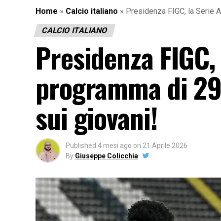
Home
»
Calcio italiano
»
Presidenza FIGC, la Serie A
CALCIO ITALIANO
Presidenza FIGC, l
programma di 29 
sui giovani!
Published
4 mesi ago
on
21 Aprile 2026
By
Giuseppe Colicchia