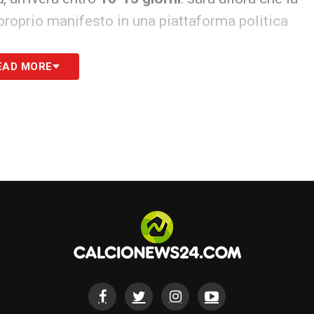
proprio manifesto in una piattaforma politica
EAD MORE
S