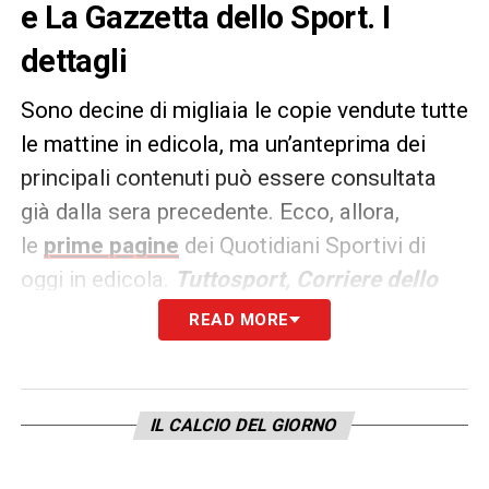
e La Gazzetta dello Sport. I
dettagli
Sono decine di migliaia le copie vendute tutte
le mattine in edicola, ma un’anteprima dei
principali contenuti può essere consultata
già dalla sera precedente. Ecco, allora,
le
prime pagine
dei Quotidiani Sportivi di
oggi in edicola.
Tuttosport, Corriere dello
Sport e La Gazzetta dello
READ MORE
Sport
rappresentano i principali quotidiani
sportivi in
Italia
. Punto di riferimento ogni
giorno tanto per gli addetti ai lavori quanto
IL CALCIO DEL GIORNO
per gli appassionati.