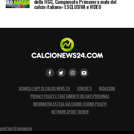
della FIGC. Campionato Primavera male del
calcio italiano» ESCLUSIVA e VIDEO
SCARICA L’APP DI CALCIO NEWS 24
CONTATTI
REDAZIONE
PRIVACY POLICY E TRATTAMENTO DEI DATI PERSONALI
INFORMATIVA ESTESA SUI COOKIE (COOKIE POLICY)
NETWORK SPORT REVIEW
gestisci il consenso