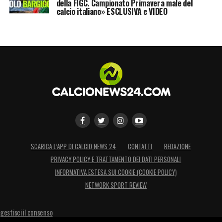
della FIGC. Campionato Primavera male del
calcio italiano» ESCLUSIVA e VIDEO
SCARICA L’APP DI CALCIO NEWS 24
CONTATTI
REDAZIONE
PRIVACY POLICY E TRATTAMENTO DEI DATI PERSONALI
INFORMATIVA ESTESA SUI COOKIE (COOKIE POLICY)
NETWORK SPORT REVIEW
gestisci il consenso