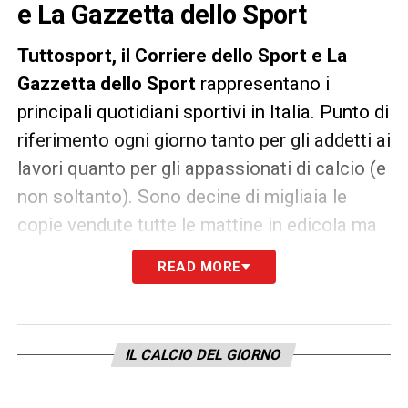
e La Gazzetta dello Sport
Tuttosport, il
Corriere dello Sport e La
Gazzetta dello Sport
rappresentano i
principali quotidiani sportivi in Italia. Punto di
riferimento ogni giorno tanto per gli addetti ai
lavori quanto per gli appassionati di calcio (e
non soltanto). Sono decine di migliaia le
copie vendute tutte le mattine in edicola ma
un’anteprima dei principali contenuti può
READ MORE
essere consultata già dalla sera precedente.
LA PLAYLIST DELLE NOSTRE TOP NEWS
IL CALCIO DEL GIORNO