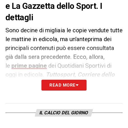
e La Gazzetta dello Sport. I
dettagli
Sono decine di migliaia le copie vendute tutte
le mattine in edicola, ma un’anteprima dei
principali contenuti può essere consultata
già dalla sera precedente. Ecco, allora,
le
prime pagine
dei Quotidiani Sportivi di
oggi in edicola.
Tuttosport, Corriere dello
Sport e La Gazzetta dello
READ MORE
Sport
rappresentano i principali quotidiani
sportivi in
Italia
.
IL CALCIO DEL GIORNO