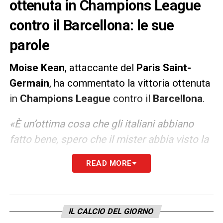
ottenuta in Champions League
contro il Barcellona: le sue
parole
Moise Kean
, attaccante del
Paris Saint-
Germain
, ha commentato la vittoria ottenuta
in
Champions
League
contro il
Barcellona
.
«È un’ottima cosa che gli italiani abbiano
fatto bene, spero che il mister abbia visto la
partita. La Juventus? A Parigi sto facendo
READ MORE
molto bene, siamo un gruppo magnifico,
tutti mi hanno accolto bene, lo staff mi ha
seguito tutti i giorni per migliorarmi al 100%.
IL CALCIO DEL GIORNO
Non è dimenticata, la Juve, sarà sempre nel