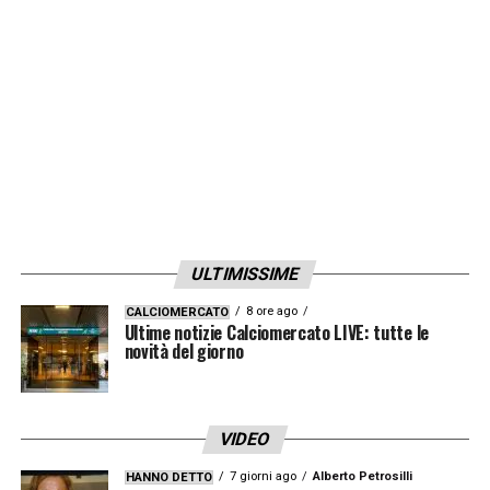
cuore. È la prima squadra che ha fatto
esordire, non la dimenticherò mai. Guardo
sempre le partite
».
LA PLAYLIST DELLE NOSTRE TOP NEWS
ULTIMISSIME
8 ore ago
CALCIOMERCATO
Ultime notizie Calciomercato LIVE: tutte le
novità del giorno
VIDEO
7 giorni ago
Alberto Petrosilli
HANNO DETTO