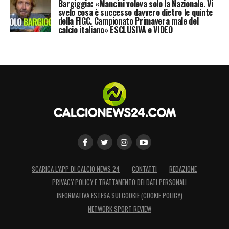
Bargiggia: «Mancini voleva solo la Nazionale. Vi
svelo cosa è successo davvero dietro le quinte
della FIGC. Campionato Primavera male del
calcio italiano» ESCLUSIVA e VIDEO
SCARICA L’APP DI CALCIO NEWS 24
CONTATTI
REDAZIONE
PRIVACY POLICY E TRATTAMENTO DEI DATI PERSONALI
INFORMATIVA ESTESA SUI COOKIE (COOKIE POLICY)
NETWORK SPORT REVIEW