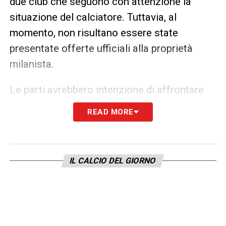
due club che seguono con attenzione la
situazione del calciatore. Tuttavia, al
momento, non risultano essere state
presentate offerte ufficiali alla proprietà
milanista.
Le parti avrebbero intenzione di affrontare
concretamente il tema del rinnovo dopo la
READ MORE
conclusione del
Mondiale
, con l’obiettivo di
trovare un accordo definitivo. Il messaggio
del Milan appare chiaro:
Pulisic è
IL CALCIO DEL GIORNO
considerato una pedina fondamentale per
il presente e per il futuro della squadra
. Lo
riporta
Nicolò Schira
.