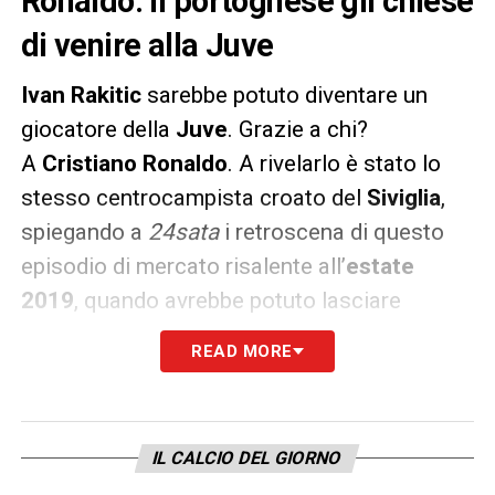
Ronaldo. Il portoghese gli chiese
di venire alla Juve
Ivan Rakitic
sarebbe potuto diventare un
giocatore della
Juve
. Grazie a chi?
A
Cristiano Ronaldo
. A rivelarlo è stato lo
stesso centrocampista croato del
Siviglia
,
spiegando a
24sata
i retroscena di questo
episodio di mercato risalente all’
estate
2019
, quando avrebbe potuto lasciare
il
Barcellona
.
READ MORE
«
Ronaldo mi ha chiamato personalmente
per andare alla Juventus
. Anche il club mi
ha fatto sapere che mi voleva bene, ma
per
IL CALCIO DEL GIORNO
loro costavo troppo
. Il Barcellona ha chiesto