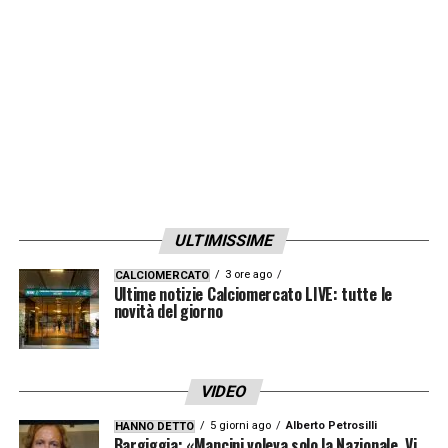
50 milioni per me
».
LA PLAYLIST DELLE NOSTRE TOP NEWS
ULTIMISSIME
3 ore ago
CALCIOMERCATO
Ultime notizie Calciomercato LIVE: tutte le
novità del giorno
VIDEO
5 giorni ago
Alberto Petrosilli
HANNO DETTO
Bargiggia: «Mancini voleva solo la Nazionale. Vi