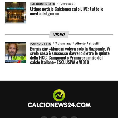
vincente, oltre alle cose che abbiamo visto in
10 ore ago
CALCIOMERCATO
Ultime notizie Calciomercato LIVE: tutte le
campo».
novità del giorno
NAPOLI –
«Il Napoli ha iniziato bene e penso
che posa continuare Ci sono ottimi
VIDEO
giocatori, Spalletti è un grande allenatore e
7 giorni ago
Alberto Petrosilli
HANNO DETTO
l’ambiente è strepitoso».
Bargiggia: «Mancini voleva solo la Nazionale. Vi
svelo cosa è successo davvero dietro le quinte
della FIGC. Campionato Primavera male del
ROMA –
«Lo vedo bene, motiva e allena alla
calcio italiano» ESCLUSIVA e VIDEO
grande. Sarà una bella competizione con la
Lazio di Sarri e perdere il derby può
succedere».
CAGLIARI –
«Non è facile quando si cambia
subito allenatore, ci vuole il lavoro. Mi
auguro che possa ritornare più in alto. Io