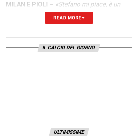
MILAN E PIOLI –
«Stefano mi piace, è un
ottimo allenatore e sono contento per lui e
READ MORE
per la carriera che sta facendo. L’ho avuto da
calciatore e sono felice per lui».
IL CALCIO DEL GIORNO
ITALIA CONTRO SPAGNA E BELGIO –
«Mancini ha avuto conferme, dopo il ko era
importante dimostrare che la squadra c’era
e quella di ieri è stata una grande vittoria».
VITTORIA EUROPEI –
«Come me la spiego?
Con le idee dell’allenatore e ciò che è
riuscito a inserirle nella testa dei giocatori.
Ho visto un gran gioco e una grande volontà.
Il calcio è tutto e ha trasmesso la mentalità
ULTIMISSIME