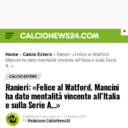
×
Home
»
Calcio Estero
»
Ranieri: «Felice al Watford.
Mancini ha dato mentalità vincente all’Italia e sulla Serie
A…»
CALCIO ESTERO
Ranieri: «Felice al Watford. Mancini
ha dato mentalità vincente all’Italia
e sulla Serie A…»
Published
5 anni ago
on
11 Ottobre 2021
By
Redazione CalcioNews24