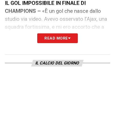
IL GOL IMPOSSIBILE IN FINALE DI
CHAMPIONS –
«È un gol che nasce dallo
studio via video. Avevo osservato l’Ajax, una
squadra fortissima, e mi ero accorto che a
volte i loro difensori eccedevano nei palleggi,
READ MORE
quasi sbeffeggiavano gli avversari.
Abusavano della loro qualità, facevano un po’
i saccenti e si prendevano dei rischi. Arrivò
IL CALCIO DEL GIORNO
questa palla alta e mi infilai tra Frank de Boer
e Van der Sar. Intuii che ci potesse essere
un’incomprensione e ne approfittai. Rubai il
tempo, andai verso il fondo e calciai con una
torsione. Lo spazio era minimo, imbucai il
pallone nel corridoio giusto».