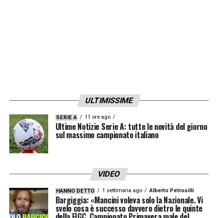
ULTIMISSIME
11 ore ago
SERIE A
Ultime Notizie Serie A: tutte le novità del giorno
sul massimo campionato italiano
VIDEO
1 settimana ago
Alberto Petrosilli
HANNO DETTO
Bargiggia: «Mancini voleva solo la Nazionale. Vi
svelo cosa è successo davvero dietro le quinte
della FIGC. Campionato Primavera male del