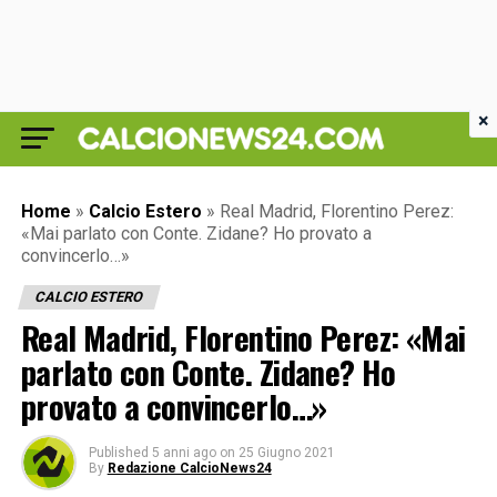
×
Home
»
Calcio Estero
»
Real Madrid, Florentino Perez:
«Mai parlato con Conte. Zidane? Ho provato a
convincerlo…»
CALCIO ESTERO
Real Madrid, Florentino Perez: «Mai
parlato con Conte. Zidane? Ho
provato a convincerlo…»
Published
5 anni ago
on
25 Giugno 2021
By
Redazione CalcioNews24