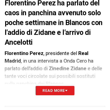
Florentino Perez ha parlato del
caos in panchina avvenuto solo
poche settimane in Blancos con
l’addio di Zidane e l’arrivo di
Ancelotti
Florentino Perez
, presidente del
Real
Madrid
, in una intervista a Onda Cero ha
parlato dell’addio di
Zinedine Zidane
e delle
tante voci circolate sui possibili sostituti
sulla panchina dei Blancos.
READ MORE
«
Conosco Zidane, non mi ha sorpreso il suo
addio, era una delle possibilità. È stato un