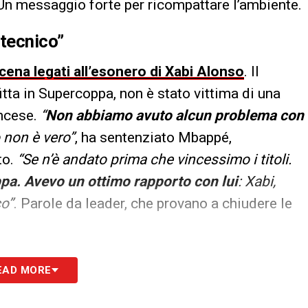
 Un messaggio forte per ricompattare l’ambiente.
 tecnico”
scena legati all’esonero di Xabi Alonso
. Il
tta in Supercoppa, non è stato vittima di una
ancese.
“
Non abbiamo avuto alcun problema con
 non è vero”
, ha sentenziato Mbappé,
to.
“Se n’è andato prima che vincessimo i titoli.
pa. Avevo un ottimo rapporto con lui
: Xabi,
co”
. Parole da leader, che provano a chiudere le
S
EAD MORE