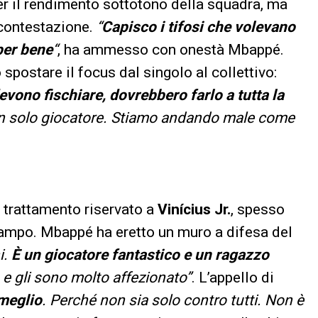
er il rendimento sottotono della squadra, ma
 contestazione.
“
Capisco i tifosi che volevano
per bene
“
, ha ammesso con onestà Mbappé.
spostare il focus dal singolo al collettivo:
evono fischiare, dovrebbero farlo a tutta la
 un solo giocatore. Stiamo andando male come
l trattamento riservato a
Vinícius Jr.
, spesso
campo. Mbappé ha eretto un muro a difesa del
i.
È un giocatore fantastico e un ragazzo
 e gli sono molto affezionato”
. L’appello di
meglio
. Perché non sia solo contro tutti. Non è