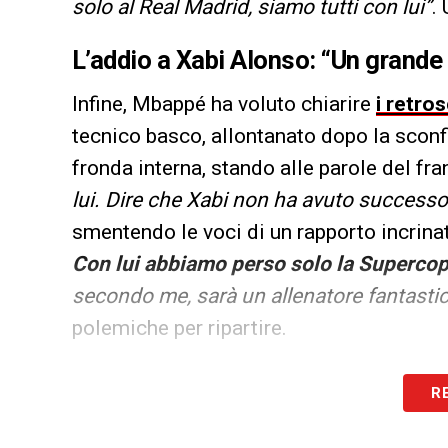
solo al Real Madrid, siamo tutti con lui”
.
L’addio a Xabi Alonso: “Un grande
Infine, Mbappé ha voluto chiarire
i retro
tecnico basco, allontanato dopo la sconfi
fronda interna, stando alle parole del fr
lui. Dire che Xabi non ha avuto successo
smentendo le voci di un rapporto incrina
Con lui abbiamo perso solo la Supercop
secondo me, sarà un allenatore fantasti
polemiche per ripartire.
LA PLAYLIST DELLE NOSTRE TOP NEW
R