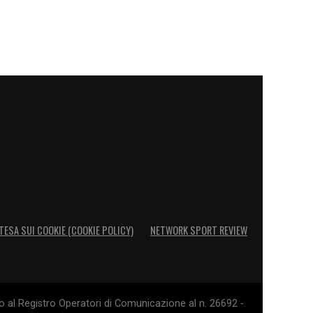
TESA SUI COOKIE (COOKIE POLICY)
NETWORK SPORT REVIEW
o al Registro Operatori di Comunicazione al n. 26692 -