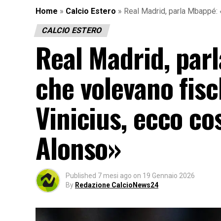
Home
»
Calcio Estero
»
Real Madrid, parla Mbappé: «
CALCIO ESTERO
Real Madrid, parl
che volevano fisc
Vinicius, ecco co
Alonso»
Published
7 mesi ago
on
19 Gennaio 2026
By
Redazione CalcioNews24