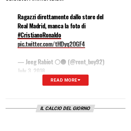
Ragazzi direttamente dallo store del
Real Madrid, manca la foto di
#CristianoRonaldo
pic.twitter.com/tHDyq2OGF4
— Jeeg Rabiot ⚪️⚫️ (@rent_boy92)
July 3, 2018
READ MORE
LA PLAYLIST DELLE NOSTRE TOP NEWS
IL CALCIO DEL GIORNO