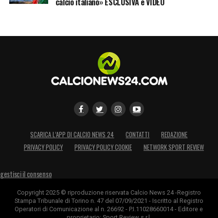
calcio italiano» ESCLUSIVA e VIDEO
SCARICA L’APP DI CALCIO NEWS 24
CONTATTI
REDAZIONE
PRIVACY POLICY
PRIVACY POLICY COOKIE
NETWORK SPORT REVIEW
gestisci il consenso
Copyright 2025 © riproduzione riservata Calcio News 24 -Registro
Stampa Tribunale di Torino n. 47 del 07/09/2021 - Iscritto al Registro
Operatori di Comunicazione al n. 26692 - P.I.11028660014 - Editore e
proprietario: Sport Review s.r.l.