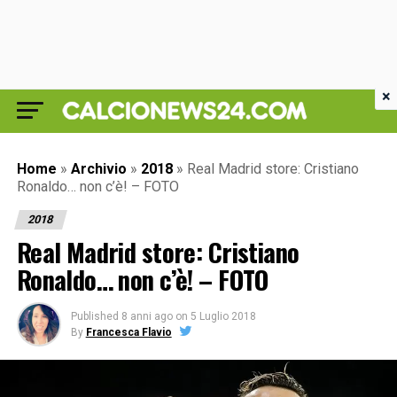
×
Home
»
Archivio
»
2018
»
Real Madrid store: Cristiano
Ronaldo… non c’è! – FOTO
2018
Real Madrid store: Cristiano
Ronaldo… non c’è! – FOTO
Published
8 anni ago
on
5 Luglio 2018
By
Francesca Flavio