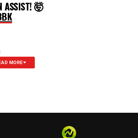
 ASSIST! 🤯
F3BK
S
EAD MORE