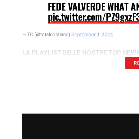
FEDE VALVERDE WHAT AN
pic.twitter.com/PZ9gxz
— TC (@totalcristiano)
September 1, 2024
LA PLAYLIST DELLE NOSTRE TOP NEW
R