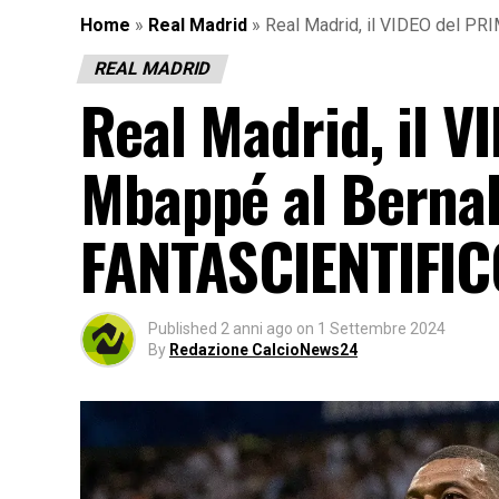
Home
»
Real Madrid
»
Real Madrid, il VIDEO del P
REAL MADRID
Real Madrid, il 
Mbappé al Bernab
FANTASCIENTIFICO
Published
2 anni ago
on
1 Settembre 2024
By
Redazione CalcioNews24