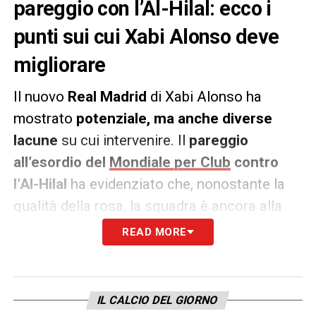
pareggio con l’Al-Hilal: ecco i
punti sui cui Xabi Alonso deve
migliorare
Il nuovo
Real Madrid
di Xabi Alonso ha
mostrato
potenziale, ma anche diverse
lacune
su cui intervenire. Il
pareggio
all’esordio del
Mondiale per Club
contro
l’Al-Hilal
ha evidenziato che, nonostante la
qualità della rosa, la squadra è ancora alla
ricerca di una propria identità tattica. Alonso
READ MORE
ha iniziato con un 4-3-3
, poi passato a
un 3-
4-3
, ma
nessuno dei due moduli ha
convinto
, anche a causa di infortuni e del
IL CALCIO DEL GIORNO
caldo torrido di Miami. La formazione ideale