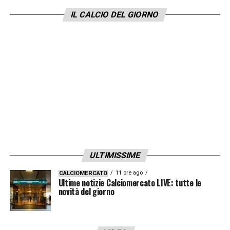
il reparto. Dall’altra parte però il
Milan
chiede
IL CALCIO DEL GIORNO
65 milioni euro: cifra che la squadra inglese
vorrà abbassare in tutti i modi.
LA PLAYLIST DELLE NOSTRE TOP NEWS
ULTIMISSIME
11 ore ago
CALCIOMERCATO
Ultime notizie Calciomercato LIVE: tutte le
novità del giorno