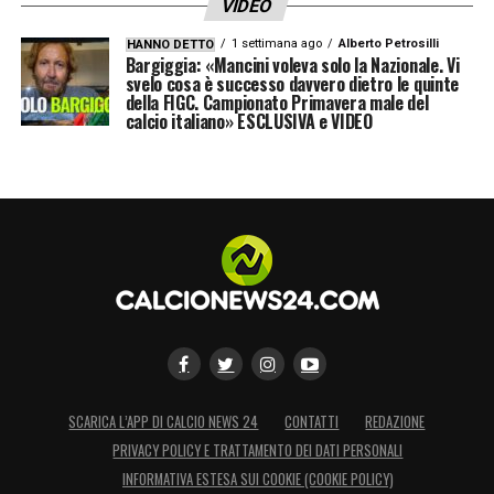
VIDEO
1 settimana ago
Alberto Petrosilli
HANNO DETTO
Bargiggia: «Mancini voleva solo la Nazionale. Vi
svelo cosa è successo davvero dietro le quinte
della FIGC. Campionato Primavera male del
calcio italiano» ESCLUSIVA e VIDEO
SCARICA L’APP DI CALCIO NEWS 24
CONTATTI
REDAZIONE
PRIVACY POLICY E TRATTAMENTO DEI DATI PERSONALI
INFORMATIVA ESTESA SUI COOKIE (COOKIE POLICY)