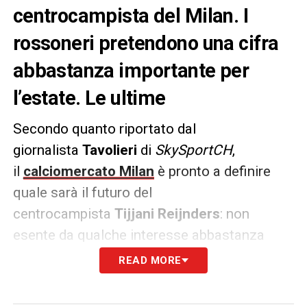
centrocampista del Milan. I
rossoneri pretendono una cifra
abbastanza importante per
l’estate. Le ultime
Secondo quanto riportato dal
giornalista
Tavolieri
di
SkySportCH
,
il
calciomercato Milan
è pronto a definire
quale sarà il futuro del
centrocampista
Tijjani Reijnders
: non
esente da qualche interesse abbastanza
importante.
READ MORE
Su di lui c’è il
Manchester City
per rinforzare