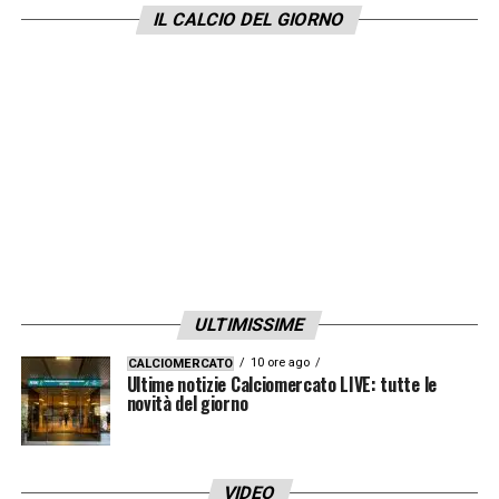
IL CALCIO DEL GIORNO
monitorando altri profili ed il primo nella lista
della società nerazzurra è il
21enne
Rensch
dell’
Ajax
.
LA PLAYLIST DELLE NOSTRE TOP NEWS
ULTIMISSIME
10 ore ago
CALCIOMERCATO
Ultime notizie Calciomercato LIVE: tutte le
novità del giorno
VIDEO