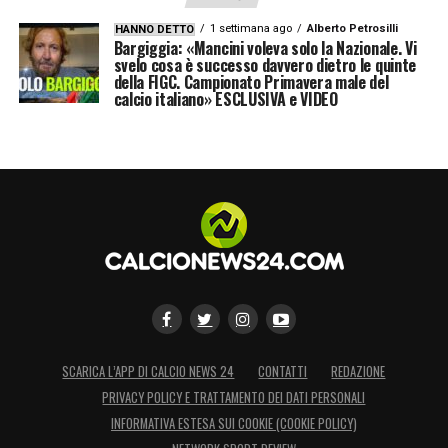
1 settimana ago
Alberto Petrosilli
HANNO DETTO
Bargiggia: «Mancini voleva solo la Nazionale. Vi
svelo cosa è successo davvero dietro le quinte
della FIGC. Campionato Primavera male del
calcio italiano» ESCLUSIVA e VIDEO
SCARICA L’APP DI CALCIO NEWS 24
CONTATTI
REDAZIONE
PRIVACY POLICY E TRATTAMENTO DEI DATI PERSONALI
INFORMATIVA ESTESA SUI COOKIE (COOKIE POLICY)