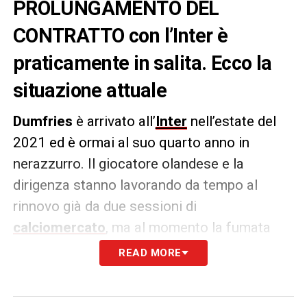
PROLUNGAMENTO DEL
CONTRATTO con l’Inter è
praticamente in salita. Ecco la
situazione attuale
Dumfries
è arrivato all’
Inter
nell’estate del
2021 ed è ormai al suo quarto anno in
nerazzurro. Il giocatore olandese e la
dirigenza stanno lavorando da tempo al
rinnovo già da due sessioni di
calciomercato
, ma al momento la fumata
bianca non è ancora arrivata.
READ MORE
Per questo motivo, come
riporta
Tuttosport
,
Marotta
ed
Ausilio
stanno