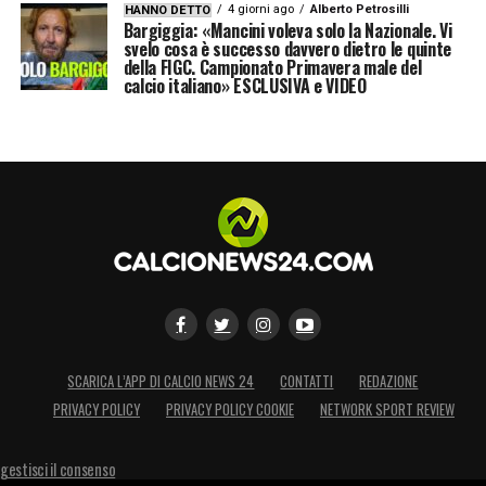
4 giorni ago
Alberto Petrosilli
HANNO DETTO
Bargiggia: «Mancini voleva solo la Nazionale. Vi
svelo cosa è successo davvero dietro le quinte
della FIGC. Campionato Primavera male del
calcio italiano» ESCLUSIVA e VIDEO
SCARICA L’APP DI CALCIO NEWS 24
CONTATTI
REDAZIONE
PRIVACY POLICY
PRIVACY POLICY COOKIE
NETWORK SPORT REVIEW
gestisci il consenso