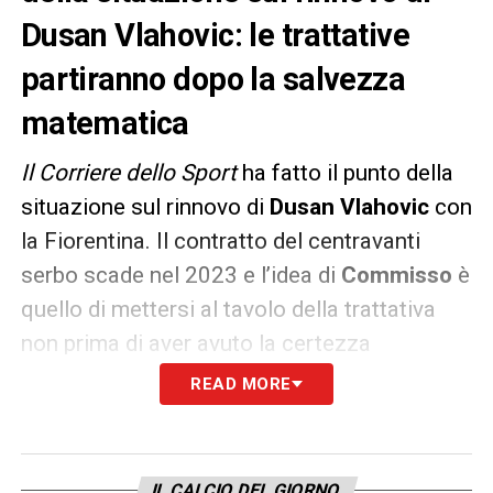
Dusan Vlahovic: le trattative
partiranno dopo la salvezza
matematica
Il Corriere dello Sport
ha fatto il punto della
situazione sul rinnovo di
Dusan Vlahovic
con
la Fiorentina. Il contratto del centravanti
serbo scade nel 2023 e l’idea di
Commisso
è
quello di mettersi al tavolo della trattativa
non prima di aver avuto la certezza
matematica della permanenza in Serie A.
READ MORE
La lotta salvezza coinvolge ancora la viola,
ma se dovessero arrivare risultati positivi nel
IL CALCIO DEL GIORNO