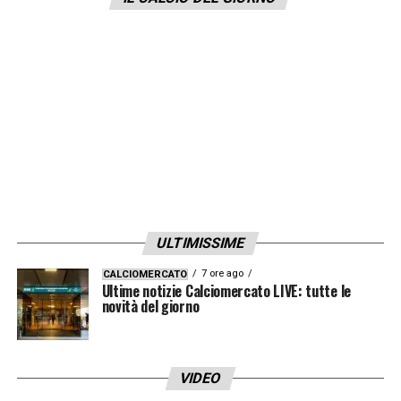
corso delle prossime settimane e venisse
archiviata la pratica, allora scatterebbe
subito l’operazione prolungamento per
l’attaccante serbo.
LA PLAYLIST DELLE NOSTRE TOP NEWS
ULTIMISSIME
7 ore ago
CALCIOMERCATO
Ultime notizie Calciomercato LIVE: tutte le
novità del giorno
VIDEO