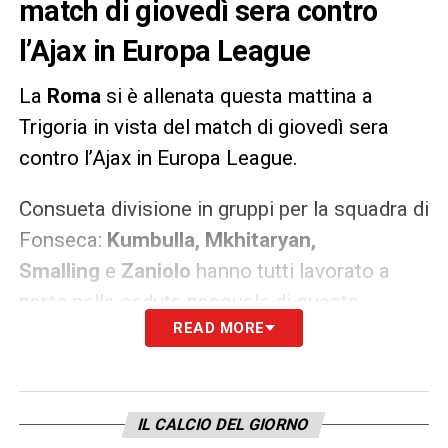
match di giovedì sera contro
l’Ajax in Europa League
La
Roma
si è allenata questa mattina a
Trigoria in vista del match di giovedì sera
contro l’Ajax in Europa League.
Consueta divisione in gruppi per la squadra di
Fonseca:
Kumbulla, Mkhitaryan,
Smalling
e
Zaniolo
hanno tutti lavorato a
parte nella seduta pasquale di questa
READ MORE
mattina.
LA PLAYLIST DELLE NOSTRE TOP NEWS
IL CALCIO DEL GIORNO