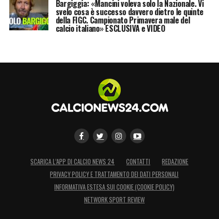
Bargiggia: «Mancini voleva solo la Nazionale. Vi
svelo cosa è successo davvero dietro le quinte
della FIGC. Campionato Primavera male del
calcio italiano» ESCLUSIVA e VIDEO
SCARICA L’APP DI CALCIO NEWS 24
CONTATTI
REDAZIONE
PRIVACY POLICY E TRATTAMENTO DEI DATI PERSONALI
INFORMATIVA ESTESA SUI COOKIE (COOKIE POLICY)
NETWORK SPORT REVIEW