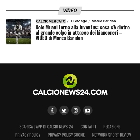
VIDEO
11 ore ago
Marco Baridon
CALCIOMERCATO
Kolo Muani torna alla Juventus: cosa c’è dietro
al grande colpo in attacco dei bianconeri –
VIDEO di Marco Baridon
LA PLAYLIST DELLE NOSTRE TOP NEWS
SCARICA L’APP DI CALCIO NEWS 24
CONTATTI
REDAZIONE
PRIVACY POLICY
PRIVACY POLICY COOKIE
NETWORK SPORT REVIEW