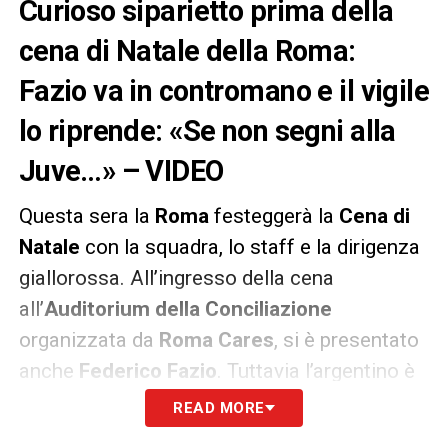
Curioso siparietto prima della
cena di Natale della Roma:
Fazio va in contromano e il vigile
lo riprende: «Se non segni alla
Juve…» – VIDEO
Questa sera la
Roma
festeggerà la
Cena di
Natale
con la squadra, lo staff e la dirigenza
giallorossa. All’ingresso della cena
all’
Auditorium della Conciliazione
organizzata da
Roma
Cares
, si è presentato
anche
Federico Fazio
. Tuttavia l’argentino è
arrivato in contromano alla cena e il vigile
READ MORE
urbano lo ha ripreso ironicamente: «
Se non