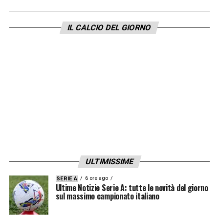
segni di testa sabato alla
Juventus
, ti tolgo
la patente
».
IL CALCIO DEL GIORNO
ULTIMISSIME
6 ore ago
SERIE A
Ultime Notizie Serie A: tutte le novità del giorno
sul massimo campionato italiano