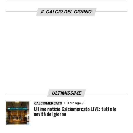
FUTURO –
«In questo momento non posso
IL CALCIO DEL GIORNO
dire niente»
.
LA PLAYLIST DELLE NOSTRE TOP NEWS
ULTIMISSIME
3 ore ago
CALCIOMERCATO
Ultime notizie Calciomercato LIVE: tutte le
novità del giorno