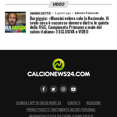
VIDEO
6 giorni ago
Alberto Petrosilli
HANNO DETTO
Bargiggia: «Mancini voleva solo la Nazionale. Vi
svelo cosa è successo davvero dietro le quinte
della FIGC. Campionato Primavera male del
calcio italiano» ESCLUSIVA e VIDEO
SCARICA L’APP DI CALCIO NEWS 24
CONTATTI
REDAZIONE
PRIVACY POLICY E TRATTAMENTO DEI DATI PERSONALI
INFORMATIVA ESTESA SUI COOKIE (COOKIE POLICY)