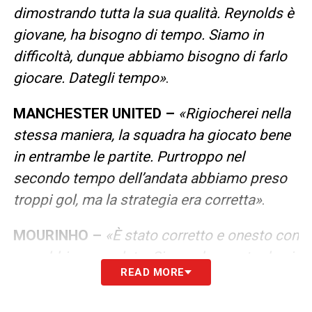
dimostrando tutta la sua qualità. Reynolds è
giovane, ha bisogno di tempo. Siamo in
difficoltà, dunque abbiamo bisogno di farlo
giocare. Dategli tempo»
.
MANCHESTER UNITED –
«Rigiocherei nella
stessa maniera, la squadra ha giocato bene
in entrambe le partite. Purtroppo nel
secondo tempo dell’andata abbiamo preso
troppi gol, ma la strategia era corretta»
.
MOURINHO –
«È stato corretto e onesto con
me, abbiamo parlato. Siamo due portoghesi,
READ MORE
non c’è nessun problema. Anzi, ho un buon
rapporto con lui»
.