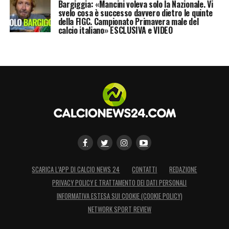
Bargiggia: «Mancini voleva solo la Nazionale. Vi
svelo cosa è successo davvero dietro le quinte
della FIGC. Campionato Primavera male del
calcio italiano» ESCLUSIVA e VIDEO
SCARICA L’APP DI CALCIO NEWS 24
CONTATTI
REDAZIONE
PRIVACY POLICY E TRATTAMENTO DEI DATI PERSONALI
INFORMATIVA ESTESA SUI COOKIE (COOKIE POLICY)
NETWORK SPORT REVIEW