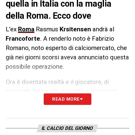
quella in Italia con la maglia
della Roma. Ecco dove
L’ex
Roma
Rasmus
Krsitensen
andrà al
Francoforte
. A renderlo noto è Fabrizio
Romano, noto esperto di calciomercato, che
già nei giorni scorsi aveva annunciato questa
possibile operazione.
Ora è diventata realtà e il giocatore, di
proprietà del Leeds, è pronto a giocare in
READ MORE
Bundesliga con l’Eintracht.
LA PLAYLIST DELLE NOSTRE TOP NEWS
IL CALCIO DEL GIORNO