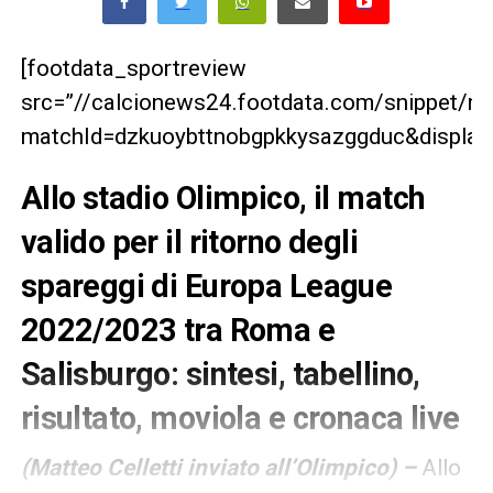
[footdata_sportreview
src=”//calcionews24.footdata.com/snippet/m
matchId=dzkuoybttnobgpkkysazggduc&displayT
Allo stadio Olimpico, il match
valido per il ritorno degli
spareggi di Europa League
2022/2023 tra Roma e
Salisburgo: sintesi, tabellino,
risultato, moviola e cronaca live
(Matteo Celletti inviato all’Olimpico) –
Allo