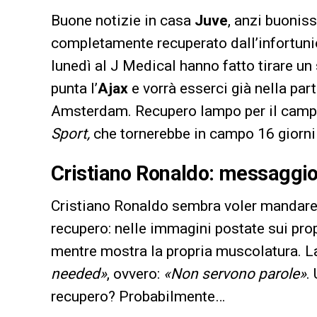
Buone notizie in casa
Juve
, anzi buonis
completamente recuperato dall’infortunio 
lunedì al J Medical hanno fatto tirare un 
punta l’
Ajax
e vorrà esserci già nella pa
Amsterdam. Recupero lampo per il camp
Sport,
che tornerebbe in campo 16 giorni
Cristiano Ronaldo: messaggio s
Cristiano Ronaldo sembra voler mandare u
recupero: nelle immagini postate sui prop
mentre mostra la propria muscolatura. L
needed»
, ovvero:
«Non servono parole»
.
recupero? Probabilmente…