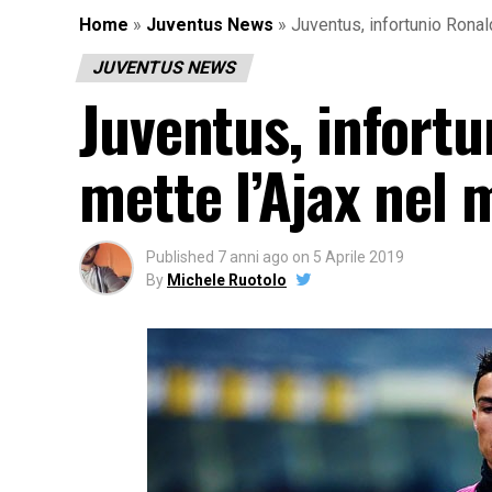
Home
»
Juventus News
»
Juventus, infortunio Ronald
JUVENTUS NEWS
Juventus, infortu
mette l’Ajax nel 
Published
7 anni ago
on
5 Aprile 2019
By
Michele Ruotolo