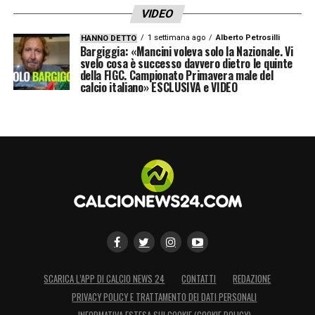
VIDEO
1 settimana ago
Alberto Petrosilli
HANNO DETTO
Bargiggia: «Mancini voleva solo la Nazionale. Vi
svelo cosa è successo davvero dietro le quinte
della FIGC. Campionato Primavera male del
calcio italiano» ESCLUSIVA e VIDEO
SCARICA L’APP DI CALCIO NEWS 24
CONTATTI
REDAZIONE
PRIVACY POLICY E TRATTAMENTO DEI DATI PERSONALI