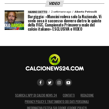
VIDEO
2 settimane ago
Alberto Petrosilli
HANNO DETTO
Bargiggia: «Mancini voleva solo la Nazionale. Vi
svelo cosa è successo davvero dietro le quinte
della FIGC. Campionato Primavera male del
calcio italiano» ESCLUSIVA e VIDEO
SCARICA L’APP DI CALCIO NEWS 24
CONTATTI
REDAZIONE
PRIVACY POLICY E TRATTAMENTO DEI DATI PERSONALI
INFORMATIVA ESTESA SUI COOKIE (COOKIE POLICY)