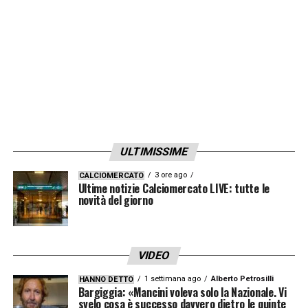
brevissimo dovrebbero arrivare a Salerno
anche giovani di talento e di gamba come
Basic e Zanoli. Arbitri? Se non cambia,
questo sistema calcio entro i prossimi 5
anni è certo che non dovrà fare affidamento
su di me
».
ULTIMISSIME
LA PLAYLIST DELLE NOSTRE TOP NEWS
3 ore ago
CALCIOMERCATO
Ultime notizie Calciomercato LIVE: tutte le
novità del giorno
VIDEO
1 settimana ago
Alberto Petrosilli
HANNO DETTO
Bargiggia: «Mancini voleva solo la Nazionale. Vi
svelo cosa è successo davvero dietro le quinte