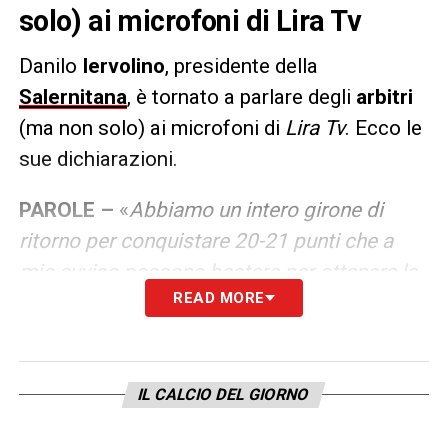
solo) ai microfoni di Lira Tv
Danilo
Iervolino
, presidente della
Salernitana
, è tornato a parlare degli
arbitri
(ma non solo) ai microfoni di
Lira Tv
. Ecco le
sue dichiarazioni.
PAROLE –
«
Abbiamo un intero girone di
ritorno per conquistare 20-21 punti che a
mio avviso possono bastare per ottenere la
READ MORE
salvezza. È un ruolino di marcia (20-21 punti
nelle prossime 18 partite, ndr) nelle corde
della Salernitana che l’anno scorso con
Sousa ha ottenuto una media di 1,2 punti a
IL CALCIO DEL GIORNO
partita. Stiamo rinforzando la squadra ed a