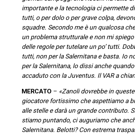
importante e la tecnologia ci permette di 
tutti, o per dolo o per grave colpa, devon
squadre. Secondo me è un qualcosa che fa
un problema strutturale e non mi spiego 
delle regole per tutelare un po’ tutti. D
tutti, non per la Salernitana e basta. Io n
per la Salernitana, lo dissi anche quand
accaduto con la Juventus. Il VAR a chiam
MERCATO
–
«Zanoli dovrebbe in queste 
giocatore fortissimo che aspettiamo a br
alle stelle e darà un grande contributo. Si
stiamo puntando, ci auguriamo che anche
Salernitana. Belotti? Con estrema trasp