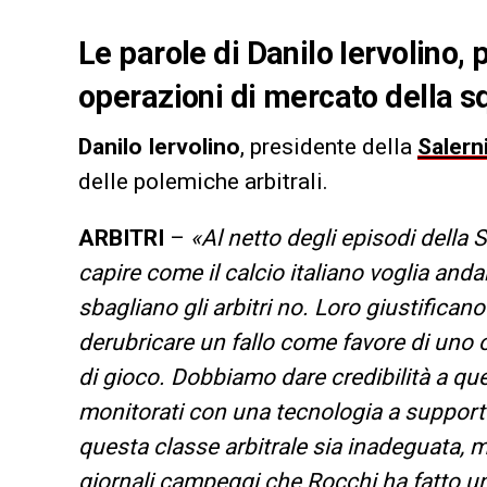
Le parole di Danilo Iervolino, 
operazioni di mercato della sq
Danilo Iervolino
, presidente della
Salern
delle polemiche arbitrali.
ARBITRI
–
«Al netto degli episodi della 
capire come il calcio italiano voglia and
sbagliano gli arbitri no. Loro giustifican
derubricare un fallo come favore di uno 
di gioco. Dobbiamo dare credibilità a ques
monitorati con una tecnologia a support
questa classe arbitrale sia inadeguata, 
giornali campeggi che Rocchi ha fatto un p