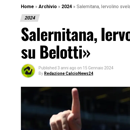
Home
»
Archivio
»
2024
»
Salernitana, Iervolino svela
2024
Salernitana, Iervo
su Belotti»
Published
3 anni ago
on
15 Gennaio 2024
By
Redazione CalcioNews24