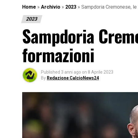
Home
»
Archivio
»
2023
»
Sampdoria Cremonese, le 
2023
Sampdoria Cremon
formazioni
Published
3 anni ago
on
8 Aprile 2023
By
Redazione CalcioNews24