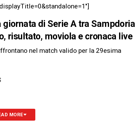
isplayTitle=0&standalone=1″]
a giornata di Serie A tra Sampdoria
, risultato, moviola e cronaca live
affrontano nel match valido per la 29esima
S
EAD MORE