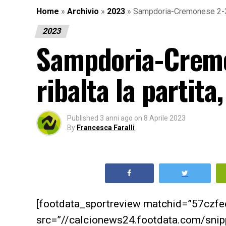
Home
»
Archivio
»
2023
»
Sampdoria-Cremonese 2-3: Se
2023
Sampdoria-Cremo
ribalta la partita
Published
3 anni ago
on
8 Aprile 2023
By
Francesca Faralli
[footdata_sportreview matchid=”57czf
src=”//calcionews24.footdata.com/sni