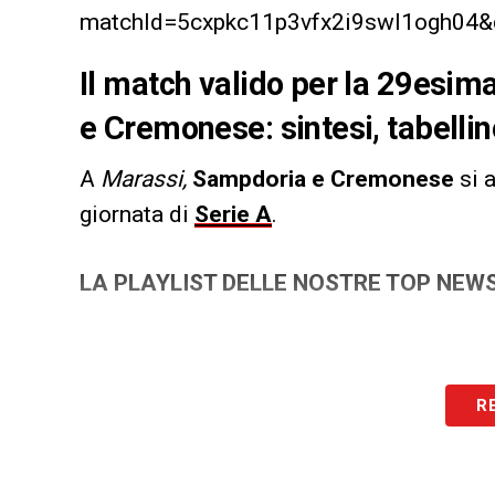
matchId=5cxpkc11p3vfx2i9swl1ogh04&d
Il match valido per la 29esim
e Cremonese: sintesi, tabellino
A
Marassi,
Sampdoria e Cremonese
si 
giornata di
Serie A
.
LA PLAYLIST DELLE NOSTRE TOP NEW
R