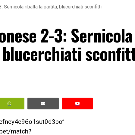
rnicola ribalta la partita, blucerchiati sconfitti
nese 2-3: Sernicola
, blucerchiati sconfitt
eefney4e96o1sut0d3bo”
ppet/match?