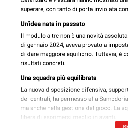
Catanzaro e Pescara hanno mostrato una 
superare, con tanto di porta inviolata con
Un’idea nata in passato
Il modulo a tre non è una novità assoluta
di gennaio 2024, aveva provato a imposta
di dare maggiore equilibrio. Tuttavia, è c
risultati concreti.
Una squadra più equilibrata
La nuova disposizione difensiva, support
dei centrali, ha permesso alla Sampdoria
ma anche nella gestione del gioco. La sq
libera di esprimersi meglio in avanti.
R