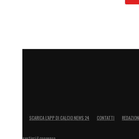
Con questa base, i
blucerchiati guardano
2026,
consapevoli che la solidità difensiv
stagionali.
LA PLAYLIST DELLE NOSTRE TOP NEW
SCARICA L’APP DI CALCIO NEWS 24
CONTATTI
REDAZION
gestisci il consenso