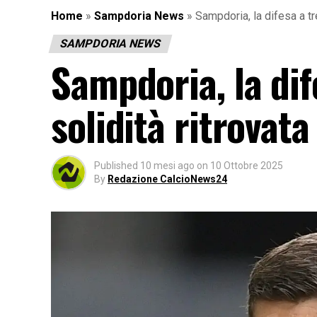
Home
»
Sampdoria News
»
Sampdoria, la difesa a tre
SAMPDORIA NEWS
Sampdoria, la dife
solidità ritrovata
Published
10 mesi ago
on
10 Ottobre 2025
By
Redazione CalcioNews24