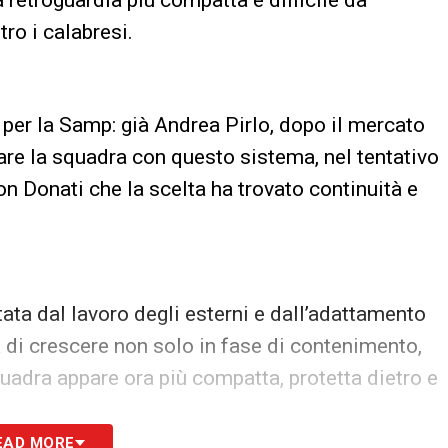
retroguardia più compatta e difficile da
tro i calabresi.
 per la Samp: già Andrea Pirlo, dopo il mercato
re la squadra con questo sistema, nel tentativo
on Donati che la scelta ha trovato continuità e
ata dal lavoro degli esterni e dall’adattamento
 di crescere non solo in fase di contenimento,
uadra appare ora più compatta, protetta dietro e
EAD MORE