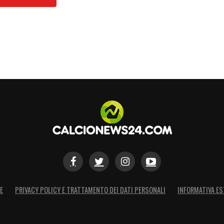
 con fiducia al prosieguo della Serie B 2025-
a sarà la chiave per inseguire i propri obiettivi
S
E
PRIVACY POLICY E TRATTAMENTO DEI DATI PERSONALI
INFORMATIVA ES