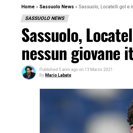
Home
»
Sassuolo News
»
Sassuolo, Locatelli gol e 
SASSUOLO NEWS
Sassuolo, Locatel
nessun giovane i
Published
5 anni ago
on
13 Marzo 2021
By
Mario Labate