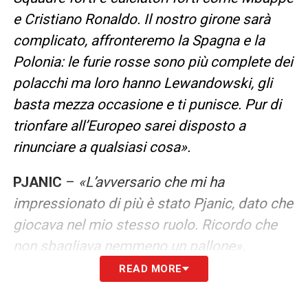
e Cristiano Ronaldo. Il nostro girone sarà
complicato, affronteremo la Spagna e la
Polonia: le furie rosse sono più complete dei
polacchi ma loro hanno Lewandowski, gli
basta mezza occasione e ti punisce. Pur di
trionfare all’Europeo sarei disposto a
rinunciare a qualsiasi cosa».
PJANIC
–
«L’avversario che mi ha
impressionato di più è stato Pjanic, dato che
giocava nel mio stesso ruolo. Ricordo che
non sbagliava nemmeno un pallone».
READ MORE
SCUDETTO INTER
– «Non me l’aspettavo, i
nerazzurri hanno però giocato da squadra