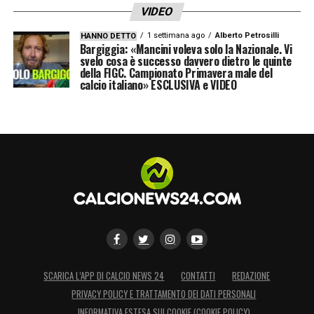
VIDEO
1 settimana ago
Alberto Petrosilli
HANNO DETTO
Bargiggia: «Mancini voleva solo la Nazionale. Vi
svelo cosa è successo davvero dietro le quinte
della FIGC. Campionato Primavera male del
calcio italiano» ESCLUSIVA e VIDEO
SCARICA L’APP DI CALCIO NEWS 24
CONTATTI
REDAZIONE
PRIVACY POLICY E TRATTAMENTO DEI DATI PERSONALI
INFORMATIVA ESTESA SUI COOKIE (COOKIE POLICY)