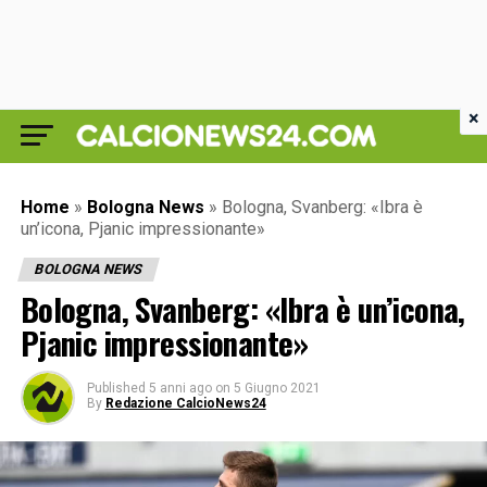
×
Home
»
Bologna News
»
Bologna, Svanberg: «Ibra è
un’icona, Pjanic impressionante»
BOLOGNA NEWS
Bologna, Svanberg: «Ibra è un’icona,
Pjanic impressionante»
Published
5 anni ago
on
5 Giugno 2021
By
Redazione CalcioNews24