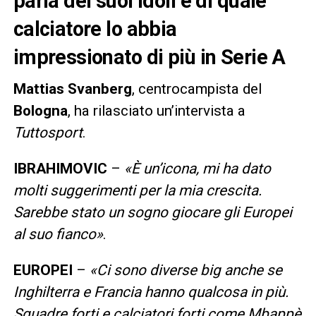
parla dei suoi idoli e di quale
calciatore lo abbia
impressionato di più in Serie A
Mattias Svanberg
, centrocampista del
Bologna
, ha rilasciato un’intervista a
Tuttosport
.
IBRAHIMOVIC
–
«È un’icona, mi ha dato
molti suggerimenti per la mia crescita.
Sarebbe stato un sogno giocare gli Europei
al suo fianco»
.
EUROPEI
–
«Ci sono diverse big anche se
Inghilterra e Francia hanno qualcosa in più.
Squadre forti e calciatori forti come Mbappè