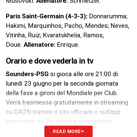
Musovski.
Allenatore:
Schmetzer.
Paris Saint-Germain (4-3-3):
Donnarumma;
Hakimi, Marquinhos, Pacho, Mendes; Neves,
Vitinha, Ruiz; Kvaratskhelia, Ramos,
Doue.
Allenatore:
Enrique.
Orario e dove vederla in tv
Sounders-PSG
si gioca alle ore 21:00 di
lunedì 23 giugno per la seconda giornata
della fase a gironi del Mondiale per Club.
Verrà trasmessa gratuitamente in streaming
su DAZN tramite il sito ufficiale o sull’app
scaricabile su Pc, tablet e smartphone.
READ MORE