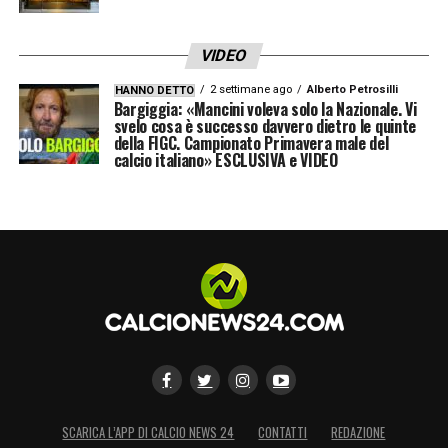
VIDEO
2 settimane ago
Alberto Petrosilli
HANNO DETTO
Bargiggia: «Mancini voleva solo la Nazionale. Vi
svelo cosa è successo davvero dietro le quinte
della FIGC. Campionato Primavera male del
calcio italiano» ESCLUSIVA e VIDEO
SCARICA L’APP DI CALCIO NEWS 24
CONTATTI
REDAZIONE