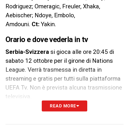
Rodriguez; Omeragic, Freuler, Xhaka,
Aebischer; Ndoye, Embolo,
Amdouni.
Ct:
Yakin.
Orario e dove vederla in tv
Serbia-Svizzera
si gioca alle ore 20:45 di
sabato 12 ottobre per il girone di Nations
League. Verrà trasmessa in diretta in
streaming e gratis per tutti sulla piattaforma
UEFA Tv. Non è prevista alcuna trasmissione
televisiva.
READ MORE
LA PLAYLIST DELLE NOSTRE TOP NEWS