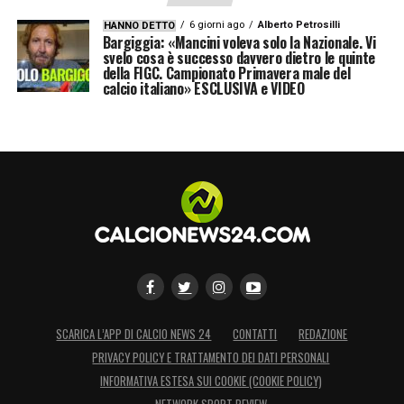
6 giorni ago
Alberto Petrosilli
HANNO DETTO
Bargiggia: «Mancini voleva solo la Nazionale. Vi
svelo cosa è successo davvero dietro le quinte
della FIGC. Campionato Primavera male del
calcio italiano» ESCLUSIVA e VIDEO
SCARICA L’APP DI CALCIO NEWS 24
CONTATTI
REDAZIONE
PRIVACY POLICY E TRATTAMENTO DEI DATI PERSONALI
INFORMATIVA ESTESA SUI COOKIE (COOKIE POLICY)