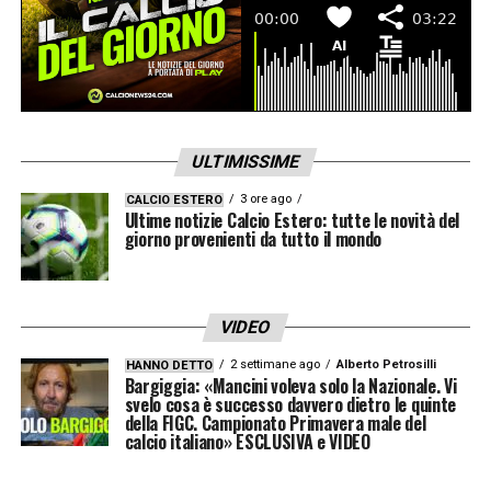
afferma il Presidente della Figc Gabriele
Gravina – in un momento così doloroso, il
mio cordoglio e la mia vicinanza vanno ai
famigliari e agli amici dell’Associazione
Italiana Calciatori, di cui è stato fondatore
ULTIMISSIME
e vera e propria anima per oltre 43 anni. La
3 ore ago
CALCIO ESTERO
sua eccezionale attività nel corso degli
Ultime notizie Calcio Estero: tutte le novità del
giorno provenienti da tutto il mondo
anni ha consentito ai calciatori di avere un
ruolo sempre più importante e di acquisire
una dignità formale che prima non gli
VIDEO
veniva riconosciuta. Professionista di
2 settimane ago
Alberto Petrosilli
HANNO DETTO
valore, anche in virtù del suo grande
Bargiggia: «Mancini voleva solo la Nazionale. Vi
svelo cosa è successo davvero dietro le quinte
spessore umano, ha contribuito allo
della FIGC. Campionato Primavera male del
calcio italiano» ESCLUSIVA e VIDEO
sviluppo del calcio italiano nel suo
complesso. Sotto la sua guida illuminata,