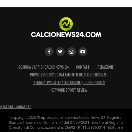
l’Assocalciatori ha lavorato per vedere
riconosciuti diritti che oggi sembrano
scontati, ma che invece sono il frutto della
visione e della determinazione politica
dell’Avvocato».
LA PLAYLIST DELLE NOSTRE TOP NEWS
SCARICA L’APP DI CALCIO NEWS 24
CONTATTI
REDAZIONE
PRIVACY POLICY E TRATTAMENTO DEI DATI PERSONALI
INFORMATIVA ESTESA SUI COOKIE (COOKIE POLICY)
NETWORK SPORT REVIEW
gestisci il consenso
Copyright 2026 © riproduzione riservata Calcio News 24 -Registro
Stampa Tribunale di Torino n. 47 del 07/09/2021 - Iscritto al Registro
Operatori di Comunicazione al n. 26692 - P.I.11028660014 - Editore e