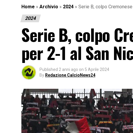
Home
»
Archivio
»
2024
»
Serie B, colpo Cremonese 
2024
Serie B, colpo C
per 2-1 al San Ni
Published
2 anni ago
on
5 Aprile 2024
By
Redazione CalcioNews24