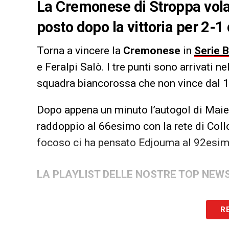
La Cremonese di Stroppa vo
posto dopo la vittoria per 2-1 c
Torna a vincere la
Cremonese
in
Serie B
e Feralpi Salò. I tre punti sono arrivati ne
squadra biancorossa che non vince dal 1
Dopo appena un minuto l’autogol di Maiel
raddoppio al 66esimo con la rete di Collo
focoso ci ha pensato Edjouma al 92esima
LA PLAYLIST DELLE NOSTRE TOP NEW
R