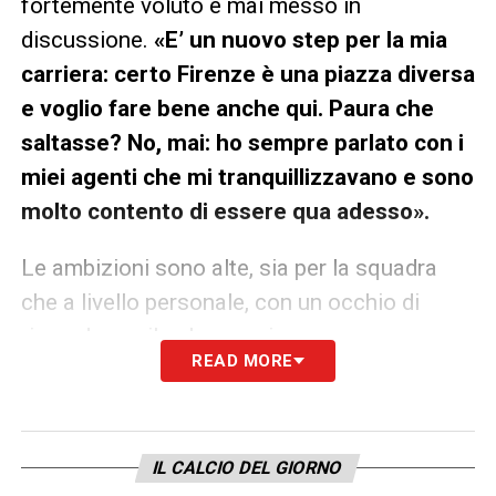
fortemente voluto e mai messo in
discussione.
«E’ un nuovo step per la mia
carriera: certo Firenze è una piazza diversa
e voglio fare bene anche qui. Paura che
saltasse? No, mai: ho sempre parlato con i
miei agenti che mi tranquillizzavano e sono
molto contento di essere qua adesso».
Le ambizioni sono alte, sia per la squadra
che a livello personale, con un occhio di
riguardo per il palcoscenico
READ MORE
europeo.
«Vogliamo ottenere tante vittorie
in tutte le competizioni. Teniamo molto
anche alla Conference League. Siamo
IL CALCIO DEL GIORNO
pronti per far bene tutte le coppe.