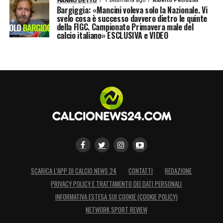
1 settimana ago
Alberto Petrosilli
HANNO DETTO
Bargiggia: «Mancini voleva solo la Nazionale. Vi
svelo cosa è successo davvero dietro le quinte
della FIGC. Campionato Primavera male del
calcio italiano» ESCLUSIVA e VIDEO
SCARICA L’APP DI CALCIO NEWS 24
CONTATTI
REDAZIONE
PRIVACY POLICY E TRATTAMENTO DEI DATI PERSONALI
INFORMATIVA ESTESA SUI COOKIE (COOKIE POLICY)
NETWORK SPORT REVIEW