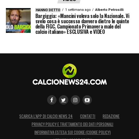
1 settimana ago
Alberto Petrosilli
HANNO DETTO
Bargiggia: «Mancini voleva solo la Nazionale. Vi
svelo cosa è successo davvero dietro le quinte
della FIGC. Campionato Primavera male del
calcio italiano» ESCLUSIVA e VIDEO
SCARICA L’APP DI CALCIO NEWS 24
CONTATTI
REDAZIONE
PRIVACY POLICY E TRATTAMENTO DEI DATI PERSONALI
INFORMATIVA ESTESA SUI COOKIE (COOKIE POLICY)