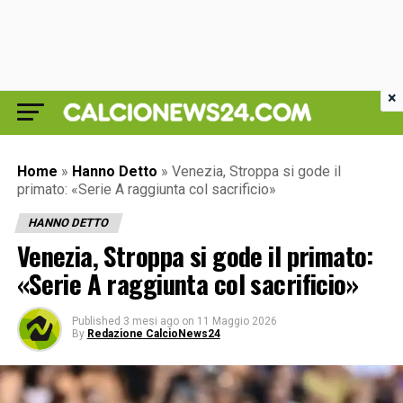
×
Home
»
Hanno Detto
»
Venezia, Stroppa si gode il
primato: «Serie A raggiunta col sacrificio»
HANNO DETTO
Venezia, Stroppa si gode il primato:
«Serie A raggiunta col sacrificio»
Published
3 mesi ago
on
11 Maggio 2026
By
Redazione CalcioNews24