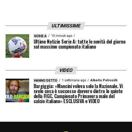
RIVALE
– «L’Inter. Lukaku e Hakimi sono
perdite importanti ma Inzaghi è bravo, ha
motivazioni,èun giovane già esperto e ha
ULTIMISSIME
sempre fatto giocare bene le sue squadre».
15 minuti ago
SERIE A
Ultime Notizie Serie A: tutte le novità del giorno
sul massimo campionato italiano
LA PLAYLIST DELLE NOSTRE TOP NEWS
VIDEO
1 settimana ago
Alberto Petrosilli
HANNO DETTO
Bargiggia: «Mancini voleva solo la Nazionale. Vi
svelo cosa è successo davvero dietro le quinte
della FIGC. Campionato Primavera male del
calcio italiano» ESCLUSIVA e VIDEO