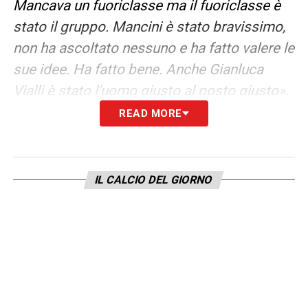
Mancava un fuoriclasse ma il fuoriclasse è
stato il gruppo. Mancini è stato bravissimo,
non ha ascoltato nessuno e ha fatto valere le
sue idee. Ha fatto bene. Anche Gianluca
Vialli è stato l’uomo giusto al posto giusto».
READ MORE
CIFRE LOCATELLI
–
«Per me sono troppo
alte tutte le valutazioni del calcio moderno.
Al netto di questo però capisco che il prezzo
IL CALCIO DEL GIORNO
venga fatto dal mercato. E sì, prendere
Locatelli con questa formula è un affare».
JUVE FAVORITA
–
«Certo, è la più forte,
anche se sarà un campionato strano, dopo
un Europeo stancante».