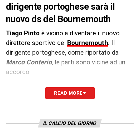
dirigente portoghese sarà il
nuovo ds del Bournemouth
Tiago Pinto
è vicino a diventare il nuovo
direttore sportivo del
Bournemouth
. Il
dirigente portoghese, come riportato da
Marco Conterio
, le parti sono vicine ad un
accordo.
Pinto torna in pista dopo
l’addio a febbraio
READ MORE
con la Roma
, che solo in questi giorni ha
trovato il suo
sostituto
, che sarà
Florent
Ghisolfi
e sarà annunciato nei prossimi
IL CALCIO DEL GIORNO
giorni.