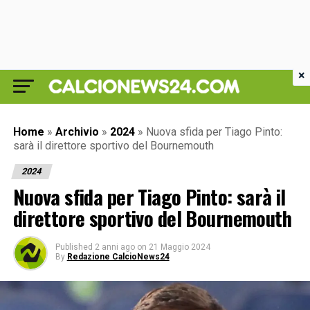
×
Home
»
Archivio
»
2024
»
Nuova sfida per Tiago Pinto:
sarà il direttore sportivo del Bournemouth
2024
Nuova sfida per Tiago Pinto: sarà il
direttore sportivo del Bournemouth
Published
2 anni ago
on
21 Maggio 2024
By
Redazione CalcioNews24