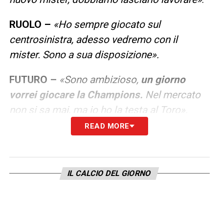
RUOLO –
«Ho sempre giocato sul
centrosinistra, adesso vedremo con il
mister. Sono a sua disposizione».
FUTURO –
«Sono ambizioso,
un giorno
vorrei giocare la Champions.
Nel mercato
non si sa mai, ma io ho la testa al Toro».
READ MORE
PARTENZE –
«Sirigu e Nkoulou erano due
giocatori molto importanti, il rapporto era
buono. Ma tutto ha una storia:
loro sono il
IL CALCIO DEL GIORNO
passato
, ho imparato da loro e posso
mettere qualcosa nel gruppo».