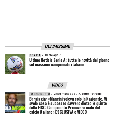
CALENDARIO –
«L’Atalanta è forte, ma
stiamo lavorando: giocano un po’ come noi,
possiamo fare bene».
LA PLAYLIST DELLE NOSTRE TOP NEWS
ULTIMISSIME
10 ore ago
SERIE A
Ultime Notizie Serie A: tutte le novità del giorno
sul massimo campionato italiano
VIDEO
2 settimane ago
Alberto Petrosilli
HANNO DETTO
Bargiggia: «Mancini voleva solo la Nazionale. Vi
svelo cosa è successo davvero dietro le quinte
della FIGC. Campionato Primavera male del
calcio italiano» ESCLUSIVA e VIDEO