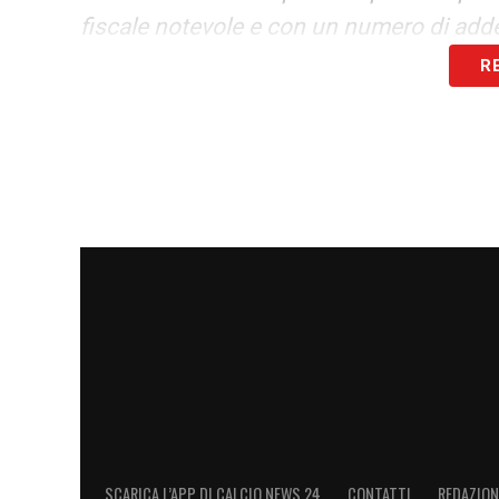
fiscale notevole e con un numero di adde
dare una mano a un settore così importan
R
potrebbe essere un problema».
LA PLAYLIST DELLE NOSTRE TOP NEW
SCARICA L’APP DI CALCIO NEWS 24
CONTATTI
REDAZION