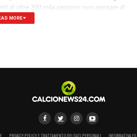
tti di oltre 300 mila persone: non pensare di
te, che ha avuto buchi di bilancio enormi,
EAD MORE
S
E
PRIVACY POLICY E TRATTAMENTO DEI DATI PERSONALI
INFORMATIVA ES