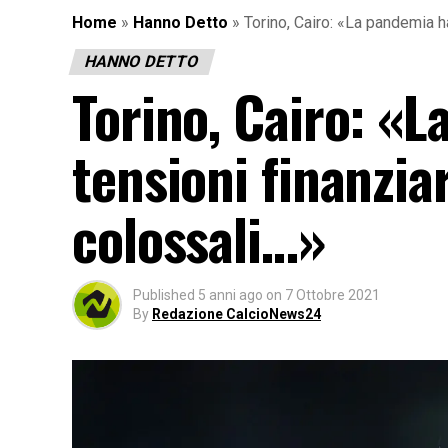
Home
»
Hanno Detto
»
Torino, Cairo: «La pandemia h
HANNO DETTO
Torino, Cairo: «
tensioni finanzia
colossali…»
Published
5 anni ago
on
7 Ottobre 2021
By
Redazione CalcioNews24