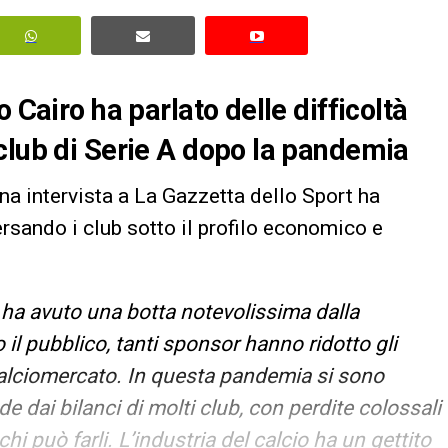
 Cairo ha parlato delle difficoltà
club di Serie A dopo la pandemia
 una intervista a La Gazzetta dello Sport ha
ersando i club sotto il profilo economico e
io ha avuto una botta notevolissima dalla
l pubblico, tanti sponsor hanno ridotto gli
calciomercato. In questa pandemia si sono
ede dai bilanci di molti club, con perdite colossali
hi può farli. L’industria del calcio ha un gettito