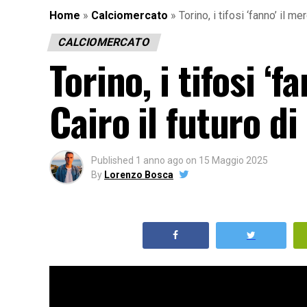
Home
»
Calciomercato
»
Torino, i tifosi ‘fanno’ il m
CALCIOMERCATO
Torino, i tifosi ‘f
Cairo il futuro d
Published
1 anno ago
on
15 Maggio 2025
By
Lorenzo Bosca