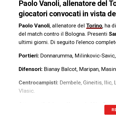
Paolo Vanoli, allenatore del To
giocatori convocati in vista d
Paolo Vanoli
, allenatore del
Torino
, ha d
del match contro il Bologna. Presenti
Sa
ultimi giorni. Di seguito l’elenco complet
Portieri:
Donnarumma, Milinkovic-Savic, 
Difensori:
Bianay Balcot, Maripan, Masin
Centrocampisti:
Dembele, Gineitis, Ilic,
Vlasic.
Attaccanti:
Adams, Karamoh, Njie, Sanab
R