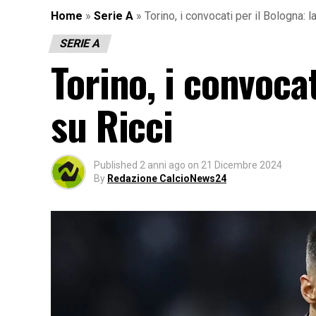
Home
»
Serie A
»
Torino, i convocati per il Bologna: l
SERIE A
Torino, i convocat
su Ricci
Published
2 anni ago
on
21 Dicembre 2024
By
Redazione CalcioNews24