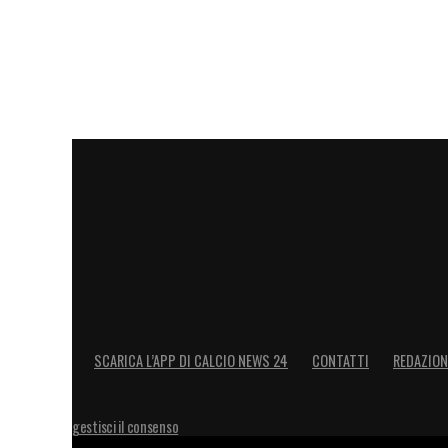
LA PLAYLIST DELLE NOSTRE TOP NEW
SCARICA L’APP DI CALCIO NEWS 24
CONTATTI
REDAZION
gestisci il consenso