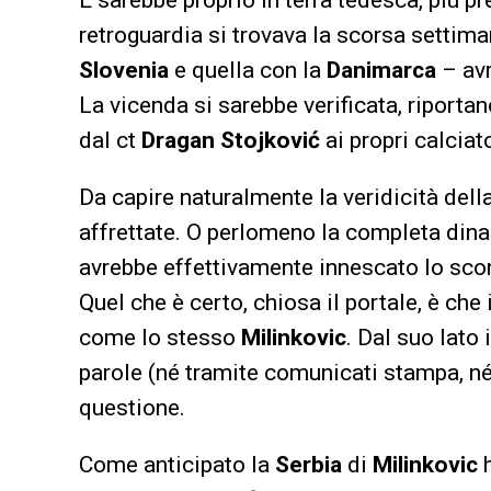
retroguardia si trovava la scorsa settiman
Slovenia
e quella con la
Danimarca
– av
La vicenda si sarebbe verificata, riporta
dal ct
Dragan Stojković
ai propri calciato
Da capire naturalmente la veridicità dell
affrettate. O perlomeno la completa dina
avrebbe effettivamente innescato lo scon
Quel che è certo, chiosa il portale, è che 
come lo stesso
Milinkovic
. Dal suo lato 
parole (né tramite comunicati stampa, né 
questione.
Come anticipato la
Serbia
di
Milinkovic