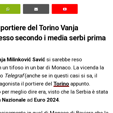
 portiere del Torino Vanja
cesso secondo i media serbi prima
ja Milinković Savić
si sarebbe reso
 un tifoso in un bar di Monaco. La vicenda la
vo
Telegraf
(anche se in questi casi si sa, il
agonista il portiere del
Torino
appunto.
 per meglio dire era, visto che la Serbia è stata
a
Nazionale
ad
Euro 2024
.
recisamente in quel di Monaco di Baviera che la