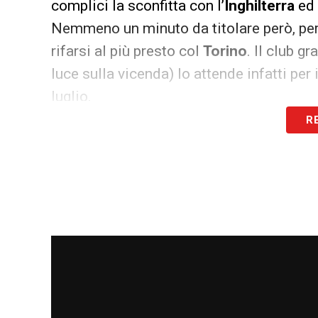
complici la sconfitta con l’
Inghilterra
ed 
Nemmeno un minuto da titolare però, per i
rifarsi al più presto col
Torino
. Il club 
luce sulla vicenda) lo attende infatti per i
luglio.
R
LA PLAYLIST DELLE NOSTRE TOP NEW