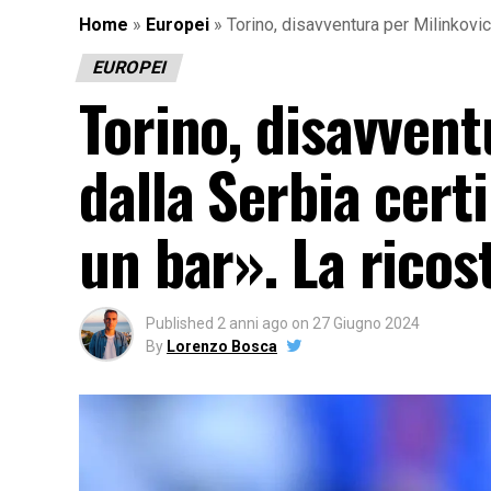
Home
»
Europei
»
Torino, disavventura per Milinkovic 
EUROPEI
Torino, disavvent
dalla Serbia cert
un bar». La ricos
Published
2 anni ago
on
27 Giugno 2024
By
Lorenzo Bosca