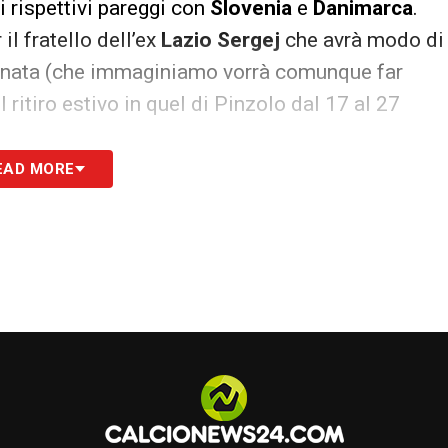
i rispettivi pareggi con
Slovenia
e
Danimarca
.
l fratello dell’ex
Lazio Sergej
che avrà modo di
granata (che immaginiamo vorrà comunque far
l ritiro estivo in quel di Pinzolo dal 17 al 27
EAD MORE
S