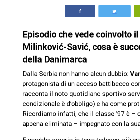
Episodio che vede coinvolto il
Milinković-Savić, cosa è suc
della Danimarca
Dalla Serbia non hanno alcun dubbio:
Van
protagonista di un acceso battibecco con
racconta il noto quotidiano sportivo ser
condizionale è d’obbligo) e ha come prot
Ricordiamo infatti, che il classe ‘97 è – o
appena eliminata – impegnato con la su
E sarebbe proprio in terra tedesca, più p